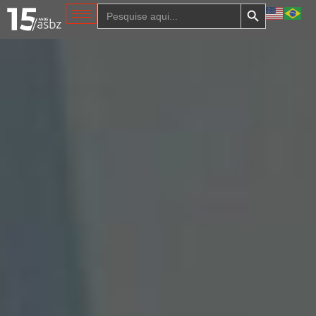
Search Button
Search
for: