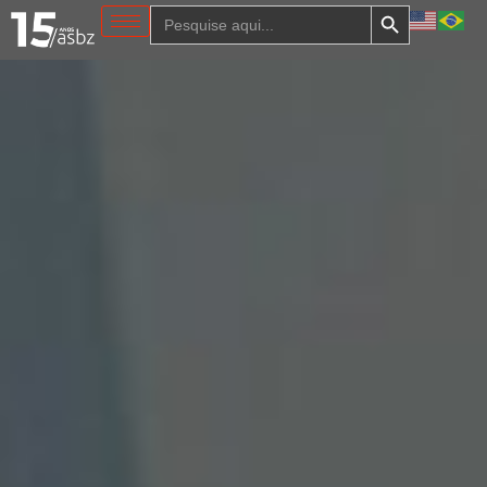
Search Button
Search
for: