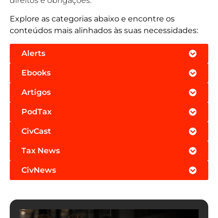
direitos e obrigações.
Explore as categorias abaixo e encontre os
conteúdos mais alinhados às suas necessidades:
Alerts
Ebooks
Artigos
PodTax
CivCast
Tax News
CivNews