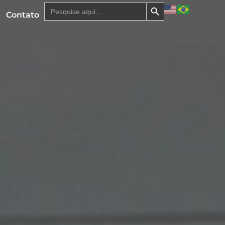
Search Button
Search
for:
Contato