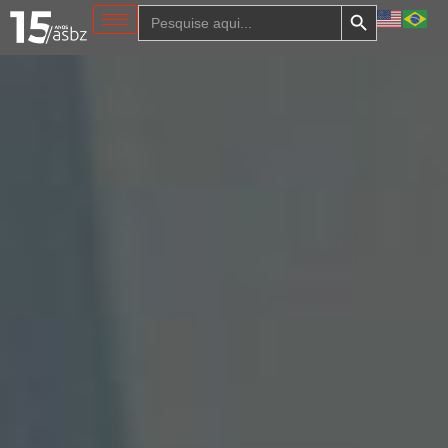
Search Button
Search
for: