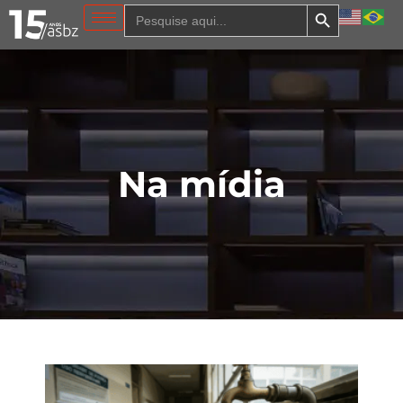
Search Button
Search
for:
Na mídia