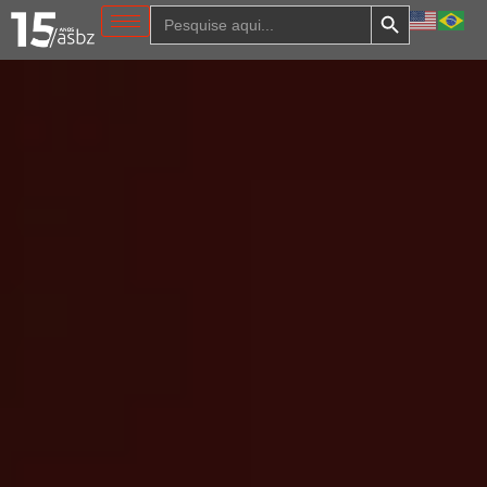
Search Button
Search
for: