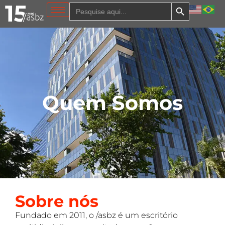
Search Button
Search
for:
Quem Somos
Sobre nós
Fundado em 2011, o /asbz é um escritório