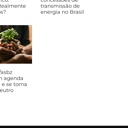
Realmente
transmissão de
os?
energia no Brasil
 /asbz
m agenda
 e se torna
eutro