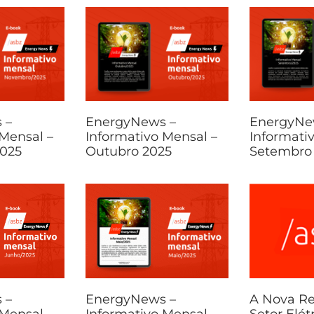
 –
EnergyNews –
EnergyNe
 Mensal –
Informativo Mensal –
Informati
025
Outubro 2025
Setembro
 –
EnergyNews –
A Nova R
 Mensal –
Informativo Mensal –
Setor Elétr