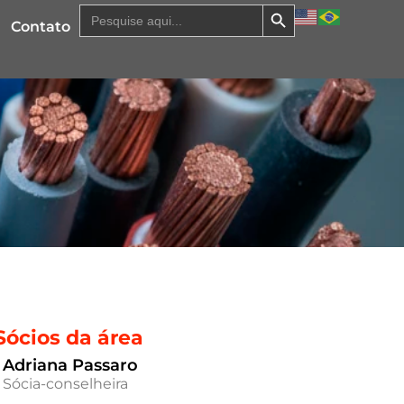
Search Button
Search
for:
Contato
Sócios da área
Adriana Passaro
Sócia-conselheira