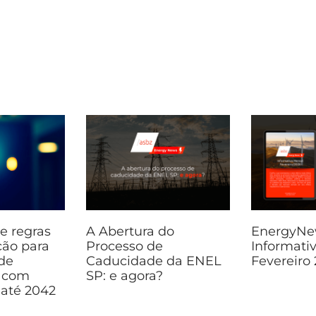
e regras
A Abertura do
EnergyNe
ção para
Processo de
Informati
de
Caducidade da ENEL
Fevereiro
o com
SP: e agora?
até 2042