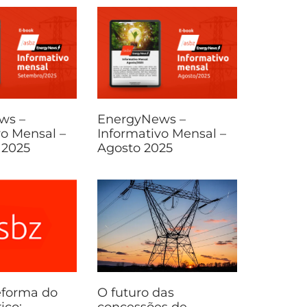
ws –
EnergyNews –
vo Mensal –
Informativo Mensal –
 2025
Agosto 2025
eforma do
O futuro das
ico:
concessões de