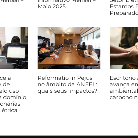
Maio 2025
Estamos 
Preparad
ce a
Reformatio in Pejus
Escritório
e de
no âmbito da ANEEL:
avança e
elo uso
quais seus impactos?
ambiental
de domínio
carbono n
ionárias
létrica