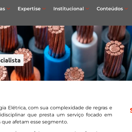
as
Expertise
Institucional
Conteúdos
cialista
gia Elétrica, com sua complexidade de regras e
disciplinar que presta um serviço focado em
as que afetam esse segmento.