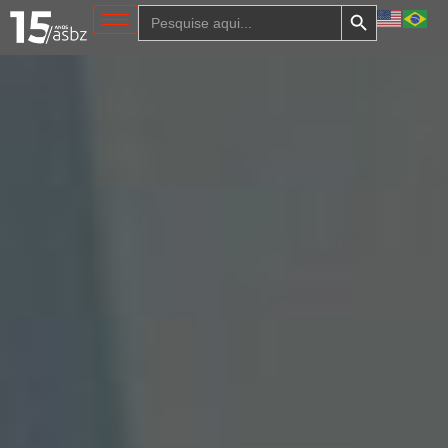
Search Button
Search
for: