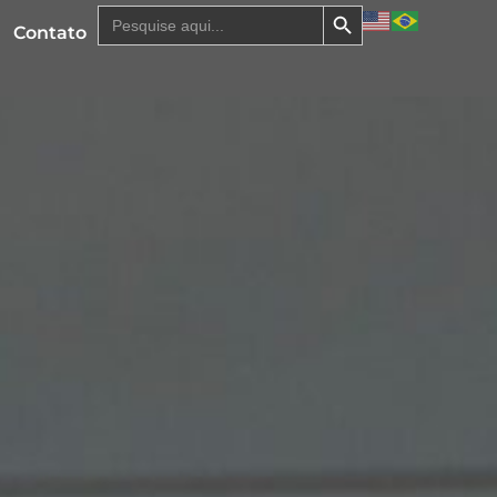
Search Button
Search
for:
Contato