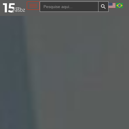
Search Button
Search
for: