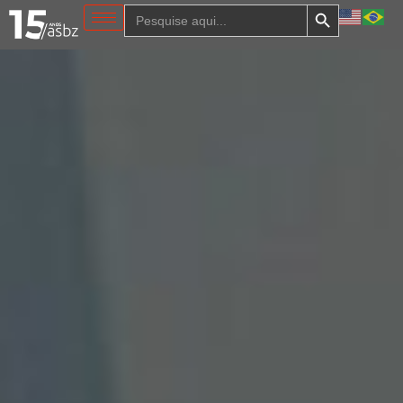
Search Button
Search
for: