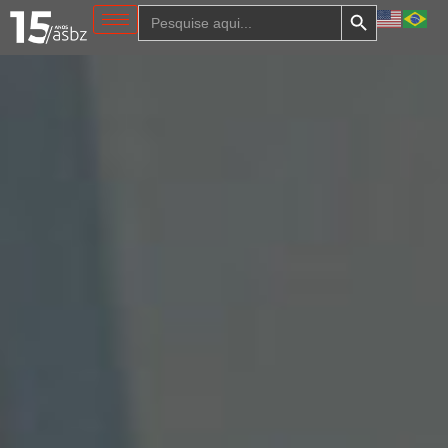
Search Button
Search
for: