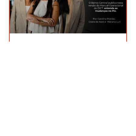
O Banco Central publica nova
versão do Manual Operacional do
DICT: entenda as mudanças no Pix
Por meio da Instrução Normativa BCB nº 766,
de 27/07/2026, o Banco Central divulgou a
versão 8.5 do Manual Operacional
Leia Mais